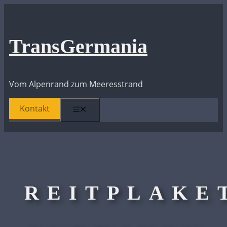
Zum
Inhalt
springen
TransGermania
Vom Alpenrand zum Meeresstrand
Kontakt
Menü
REITPLAKE