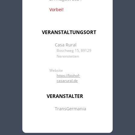
Vorbei!
VERANSTALTUNGSORT
Casa Rural
Boschweg 15, 89129
Nerenstetten
Website
https://biohof-
casarural.de
VERANSTALTER
TransGermania