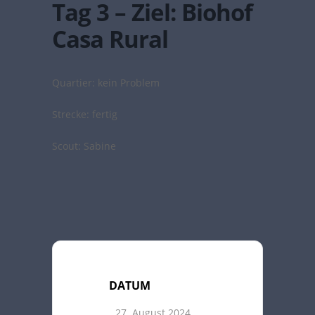
Tag 3 – Ziel: Biohof
Casa Rural
Quartier: kein Problem
Strecke: fertig
Scout: Sabine
DATUM
27. August 2024