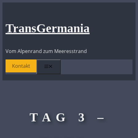
Zum
Inhalt
springen
TransGermania
Vom Alpenrand zum Meeresstrand
Kontakt
Menü
TAG 3 –